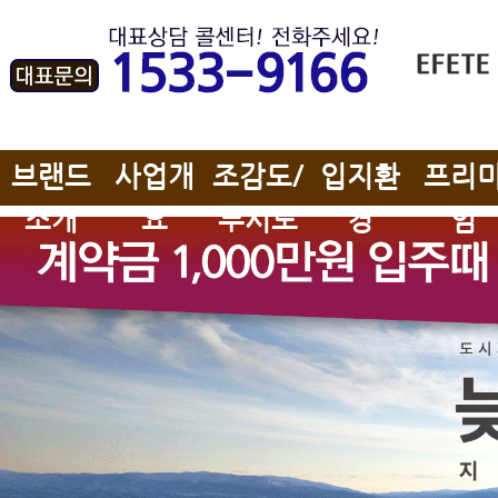
브랜드
사업개
조감도/
입지환
프리
소개
요
투시도
경
엄